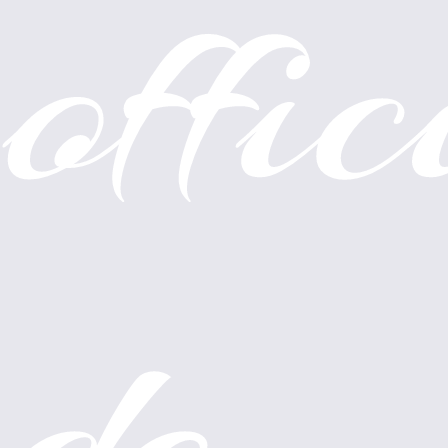
offic
de