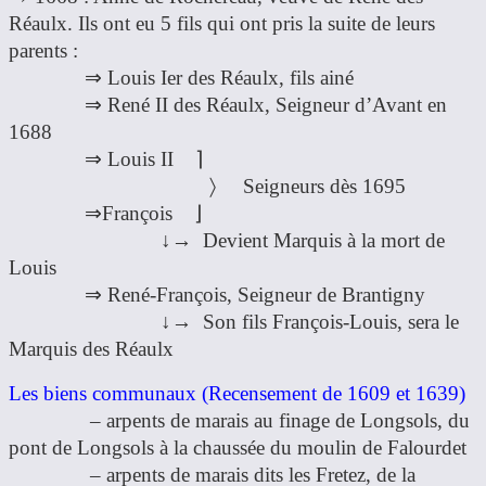
Réaulx. Ils ont eu 5 fils qui ont pris la suite de leurs
parents :
⇒ Louis Ier des Réaulx, fils ainé
⇒ René II des Réaulx, Seigneur d’Avant en
1688
⇒ Louis II ⌉
〉 Seigneurs dès 1695
⇒François ⌋
↓→ Devient Marquis à la mort de
Louis
⇒ René-François, Seigneur de Brantigny
↓→ Son fils François-Louis, sera le
Marquis des Réaulx
Les biens communaux (Recensement de 1609 et 1639)
– arpents de marais au finage de Longsols, du
pont de Longsols à la chaussée du moulin de Falourdet
– arpents de marais dits les Fretez, de la