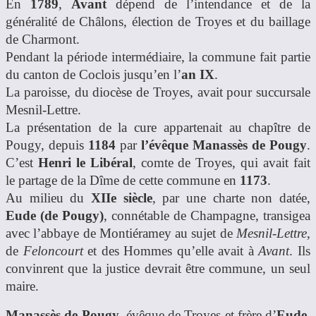
En
1789
,
Avant
dépend de l’intendance et de la
généralité de Châlons, élection de Troyes et du baillage
de Charmont.
Pendant la période intermédiaire, la commune fait partie
du canton de Coclois jusqu’en l’
an IX
.
La paroisse, du diocèse de Troyes, avait pour succursale
Mesnil-Lettre.
La présentation de la cure appartenait au chapître de
Pougy, depuis
1184
par
l’évêque Manassès de Pougy
.
C’est
Henri le Libéral
, comte de Troyes, qui avait fait
le partage de la Dîme de cette commune en
1173
.
Au milieu du
XIIe siècle
, par une charte non datée,
Eude (de Pougy)
, connétable de Champagne, transigea
avec l’abbaye de Montiéramey au sujet de
Mesnil-Lettre
,
de
Feloncourt
et des Hommes qu’elle avait à
Avant
. Ils
convinrent que la justice devrait être commune, un seul
maire.
Manassès de Pougy
, évêque de Troyes et frère d’
Eude
,